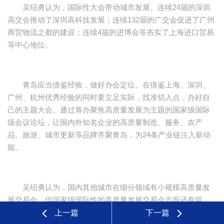
吴绍勇认为，国际性大会带动城市发展。连续24届的深圳
高交会推动了深圳高科技发展；连续132届的广交会促进了广州
商贸物流之都的建设；连续4届的进博会等夯实了上海进口贸易
等中心地位。
青岛应当借鉴经验，做好办会定位。在借鉴上海、深圳、
广州、杭州优秀经验的同时要立足实际，找准切入点，办好自
己的主题大会。通过筹办聚焦高质量发展为主题的国家级国际
级会议论坛，让国内外知名企业的高质量制造、服务、农产
品、旅游、城市更新等品牌齐聚青岛，为24条产业链注入新动
能。
吴绍勇认为，国内其他城市在细分领域有小规模高质量发
展交易会，但国家级国际性的高质量发展交易会方面还有留
白，这就为青岛的发展提供了机会。青岛具有举办以高质量发
上一篇
下一篇