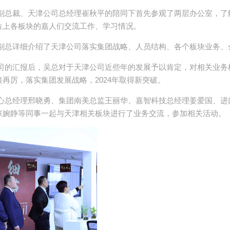
副总裁、天津公司总经理崔秋平的陪同下首先参观了两层办公室，了
位上各板块的嘉人们交流工作、学习情况。
副总详细介绍了天津公司落实集团战略、人员结构、各个板块业务、
司的汇报后，吴总对于天津公司近些年的发展予以肯定，对相关业务
再厉，落实集团发展战略，2024年取得新突破。
心总经理邢晓勇、集团南美总监王丽华、嘉智科技总经理姜爱国、进
张婉静等同事一起与天津相关板块进行了业务交流，参加相关活动。