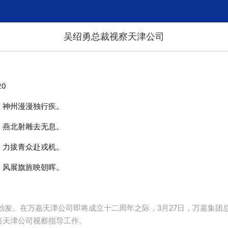
吴绍勇总裁视察天津公司
20
，神州漫漫独行疾。
，燕北射雕去无息。
，力拔青众赴戎机。
，风展旗旌映朝晖。
勃发。在万嘉天津公司即将成立十二周年之际，3月27日，万嘉集团
嘉天津公司视察指导工作。