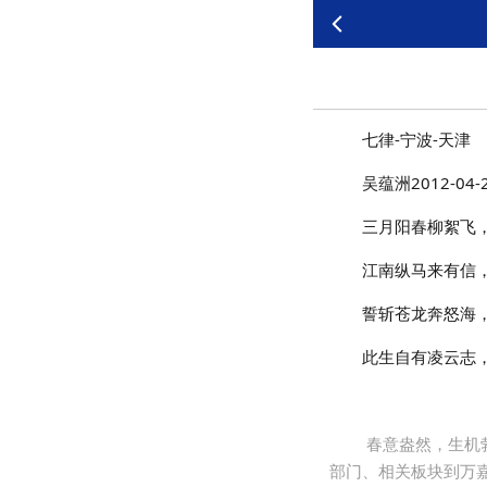
七律-宁波-天津
吴蕴洲2012-04-
三月阳春柳絮飞
江南纵马来有信
誓斩苍龙奔怒海
此生自有凌云志
春意盎然，生机
部门、相关板块到万