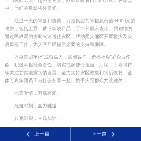
里与装卸工人一起搬运物资，默默奉献着自己的力量。在冰雪
中，他们的身影格外坚韧。
经过一天的筹备和协调，万嘉集团共筹措总价值64000元的
物资，包括土豆、萝卜等农产品，于21日顺利发出。捐赠物资
通过民政局的协助火速送往灾区，帮助受灾地区开展救灾及灾
后重建工作，为灾区居民提供必要的支持和保障。
万嘉集团牢记“成就嘉人，赋能客户，造福社会”的企业使
命，积极承担社会责任，切实扛起使命担当。后续，万嘉将持
续关注甘肃地震灾情发展，全力支持灾区救援和灾后恢复，全
体万嘉集团员工与社会各界一起，携手灾区群众共渡难关！
地震无情，万嘉有爱。
危难时刻，全力驰援；
共克时艰，甘肃加油！
上一篇
下一篇