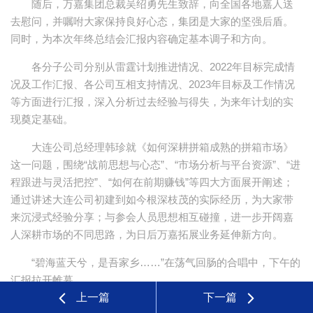
随后，万嘉集团总裁吴绍勇先生致辞，向全国各地嘉人送
去慰问，并嘱咐大家保持良好心态，集团是大家的坚强后盾。
同时，为本次年终总结会汇报内容确定基本调子和方向。
各分子公司分别从雷霆计划推进情况、2022年目标完成情
况及工作汇报、各公司互相支持情况、2023年目标及工作情况
等方面进行汇报，深入分析过去经验与得失，为来年计划的实
现奠定基础。
大连公司总经理韩珍就《如何深耕拼箱成熟的拼箱市场》
这一问题，围绕“战前思想与心态”、“市场分析与平台资源”、“进
程跟进与灵活把控”、“如何在前期赚钱”等四大方面展开阐述；
通过讲述大连公司初建到如今根深枝茂的实际经历，为大家带
来沉浸式经验分享；与参会人员思想相互碰撞，进一步开阔嘉
人深耕市场的不同思路，为日后万嘉拓展业务延伸新方向。
“碧海蓝天兮，是吾家乡……”在荡气回肠的合唱中，下午的
汇报拉开帷幕。
上一篇
下一篇
集团各板块及职能部门依次汇报，总结2022年工作完成情