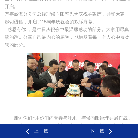
开启。
万嘉威海分公司总经理侯向阳率先为庆祝会致辞，并和大家一
起切蛋糕，开启了15周年庆祝会的欢乐序幕。
“感恩有你”，是生日庆祝会中最温馨感动的部分。大家用最真
挚的话语分享自己最内心的感受，也触及着每一个人心中最柔
软的部分。
谢谢你们~用你们的青春与汗水，与侯向阳经理并肩作战，
为万嘉威海打下最坚实的地基，也创造了万嘉威海有爱的大家
上一篇
下一篇
庭氛围，