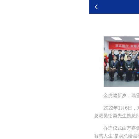
金虎啸新岁，瑞
2022年1月6
总裁吴绍勇先生携总
乔迁仪式由万嘉
智慧人生”是吴总给