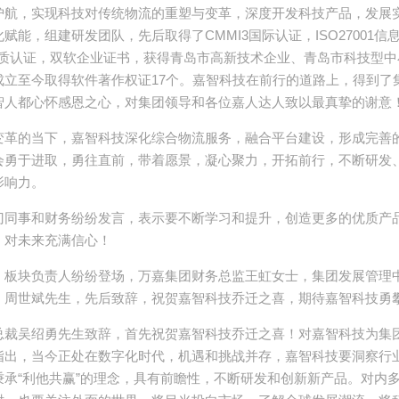
护航，实现科技对传统物流的重塑与变革，深度开发科技产品，发展
赋能，组建研发团队，先后取得了CMMI3国际认证，ISO27001
技术资质认证，双软企业证书，获得青岛市高新技术企业、青岛市科技型
成立至今取得软件著作权证17个。嘉智科技在前行的道路上，得到了
智人都心怀感恩之心，对集团领导和各位嘉人达人致以最真挚的谢意
变革的当下，嘉智科技深化综合物流服务，融合平台建设，形成完善
会勇于进取，勇往直前，带着愿景，凝心聚力，开拓前行，不断研发
影响力。
门同事和财务纷纷发言，表示要不断学习和提升，创造更多的优质产
，对未来充满信心！
、板块负责人纷纷登场，万嘉集团财务总监王虹女士，集团发展管理
、周世斌先生，先后致辞，祝贺嘉智科技乔迁之喜，期待嘉智科技勇
总裁吴绍勇先生致辞，首先祝贺嘉智科技乔迁之喜！对嘉智科技为集
指出，当今正处在数字化时代，机遇和挑战并存，嘉智科技要洞察行
承“利他共赢”的理念，具有前瞻性，不断研发和创新新产品。对内多