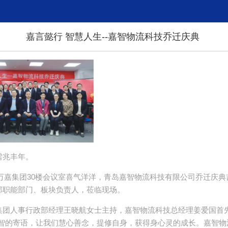
嘉言懿行 智慧人生--嘉智物流科技乔迁庆典 ​​​
雪兆丰年。
日，万嘉集团30楼会议室喜气洋洋，青岛嘉智物流科技有限公司乔迁庆
部职能部门、板块负责人，莅临现场。
集团人事行政部经理王晓航女士主持，嘉智物流科技总经理姜爱国首先
嘉智的寄语，让我们慧心善念，提修自身，获得身心灵的成长。嘉智物