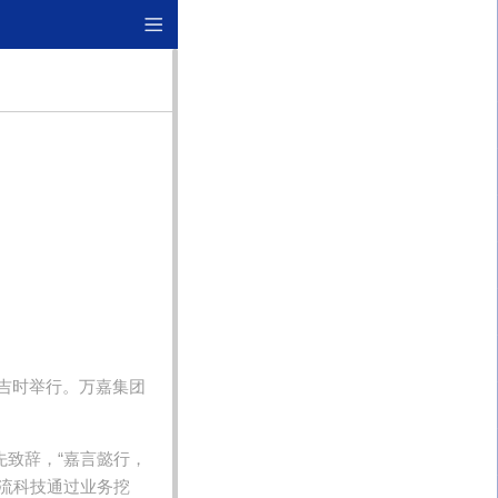
典吉时举行。万嘉集团
致辞，“嘉言懿行，
流科技通过业务挖