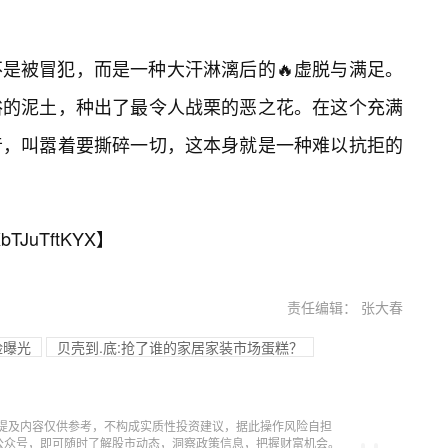
是被冒犯，而是一种大汗淋漓后的🔥虚脱与满足。
俗的泥土，种出了最令人战栗的恶之花。在这个充满
音，叫嚣着要撕碎一切，这本身就是一种难以抗拒的
bTJuTftKYX
】
责任编辑： 张大春
险曝光
贝壳到.底:抢了谁的家居家装市场蛋糕？
提及内容仅供参考，不构成实质性投资建议，据此操作风险自担
信公众号，即可随时了解股市动态，洞察政策信息，把握财富机会。