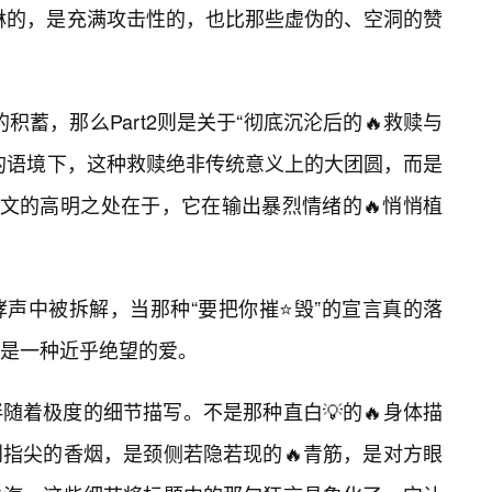
淋的，是充满攻击性的，也比那些虚伪的、空洞的赞
的积蓄，那么Part2则是关于“彻底沉沦后的🔥救赎与
的语境下，这种救赎绝非传统意义上的大团圆，而是
软文的高明之处在于，它在输出暴烈情绪的🔥悄悄植
哮声中被拆解，当那种“要把你摧⭐毁”的宣言真的落
是一种近乎绝望的爱。
随着极度的细节描写。不是那种直白💡的🔥身体描
指尖的香烟，是颈侧若隐若现的🔥青筋，是对方眼