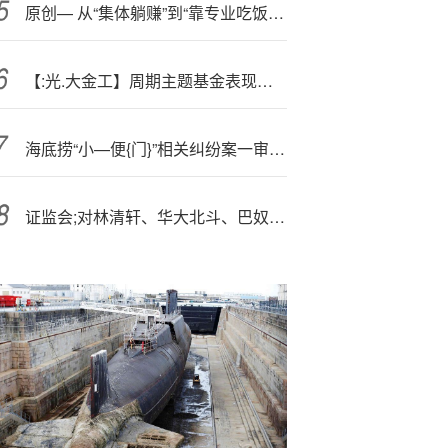
原创— 从“集体躺赚”到“靠专业吃饭!”，基金打新“打法”迭代
【:光.大金工】周期主题基金表现占优，被动资金加仓金融地产、周期ETF——基金市场与ESG产品周报20250811
海底捞“小—便{门}”相关纠纷案一审宣判：涉案者父母赔偿220万元
证监会;对林清轩、华大北斗、巴奴国际、驭势科技等36家企业出具补充材料要求