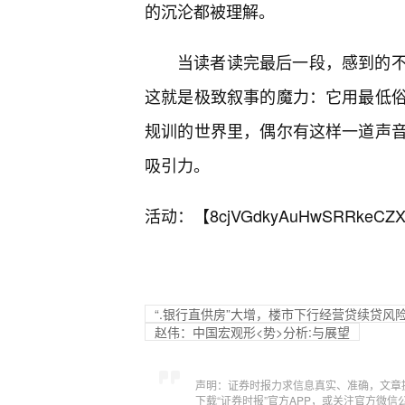
的沉沦都被理解。
当读者读完最后一段，感到的不
这就是极致叙事的魔力：它用最低
规训的世界里，偶尔有这样一道声
吸引力。
活动：【
8cjVGdkyAuHwSRRkeCZX
“.银行直供房”大增，楼市下行经营贷续贷风
赵伟：中国宏观形<势>分析:与展望
声明：证券时报力求信息真实、准确，文章
下载“证券时报”官方APP，或关注官方微