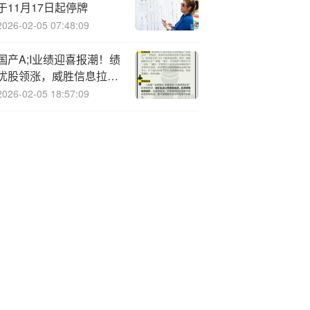
于11月17日起停牌
2026-02-05 07:48:09
国产A;I业绩迎喜报潮！绩
优股领涨，威胜信息拉升
3%！科创人工智能
2026-02-05 18:57:09
ETF（589520）盘中上
探1.5%