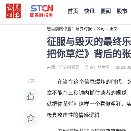
首页
快讯
要闻
股市
您当前的位置：
证券时报
>
公司
>
正文
征服与毁灭的最终乐
把你草烂》背后的张
来源：证券时报网
作者：张大春
2026-02
在当今这个信息爆炸的时代，文
点赞
章不能在三秒钟内抓住读者的眼球
就把你草烂》这样一个看似粗狂、
极具攻击性的情感逻辑。