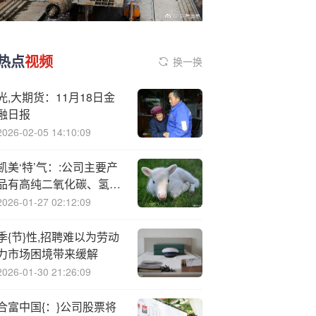
热点
视频
换一换
光,大期货：11月18日金
融日报
2026-02-05 14:10:09
凯美‘特’气：:公司主要产
品有高纯二氧化碳、氢
气、液化气、戊烷、电子
2026-01-27 02:12:09
特气等
季{节}性,招聘难以为劳动
力市场困境带来缓解
2026-01-30 21:26:09
合富中国{：}公司股票将