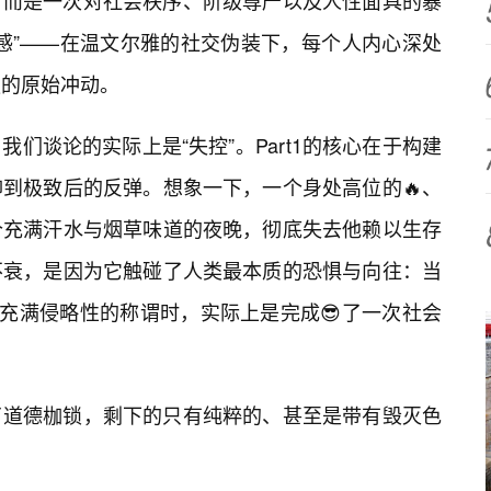
，而是一次对社会秩序、阶级尊严以及人性面具的暴
感”——在温文尔雅的社交伪装下，每个人内心深处
服的原始冲动。
们谈论的实际上是“失控”。Part1的核心在于构建
到极致后的反弹。想象一下，一个身处高位的🔥、
个充满汗水与烟草味道的夜晚，彻底失去他赖以生存
不衰，是因为它触碰了人类最本质的恐惧与向往：当
且充满侵略性的称谓时，实际上是完成😎了一次社会
了道德枷锁，剩下的只有纯粹的、甚至是带有毁灭色