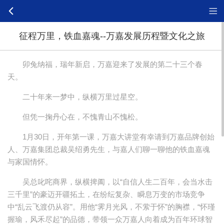
征程万里，铁血嘉魂--万嘉发展历程暨文化之旅
卯兔纳福，瑞年新启，万嘉迎来了发展的第二十三个春
天。
二十年来一梦中，纵横万里过星空。
但凭一掬丹心在，不愧青山不愧松。
1月30日，开年第一课，万嘉大讲堂有幸请到万嘉品牌创始
人、万嘉集团总裁吴绍勇先生，与嘉人们聊一聊他的铁血嘉魂
与家国情怀。
吴总叱咤商界，纵横捭阖，以“自信人生二百年，会当水击
三千里”的豪迈开疆拓土，在纷纭复杂、瞬息万变的市场竞争
中“乱云飞渡仍从容”。用他“霁月光风，不萦于怀”的胸襟，“怀瑾
握瑜，风禾尽起”的品德，带领一众万嘉人向着成为百年环球智