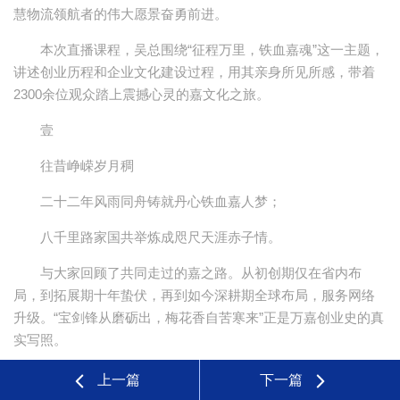
慧物流领航者的伟大愿景奋勇前进。
本次直播课程，吴总围绕“征程万里，铁血嘉魂”这一主题，
讲述创业历程和企业文化建设过程，用其亲身所见所感，带着
2300余位观众踏上震撼心灵的嘉文化之旅。
壹
往昔峥嵘岁月稠
二十二年风雨同舟铸就丹心铁血嘉人梦；
八千里路家国共举炼成咫尺天涯赤子情。
与大家回顾了共同走过的嘉之路。从初创期仅在省内布
局，到拓展期十年蛰伏，再到如今深耕期全球布局，服务网络
升级。“宝剑锋从磨砺出，梅花香自苦寒来”正是万嘉创业史的真
实写照。
贰
上一篇
下一篇